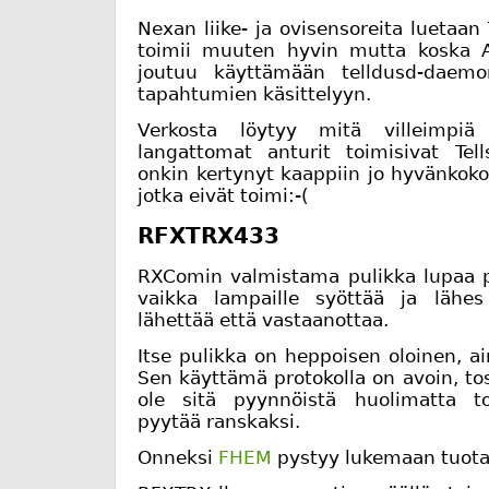
Nexan liike- ja ovisensoreita luetaan
toimii muuten hyvin mutta koska AP
joutuu käyttämään telldusd-daemon
tapahtumien käsittelyyn.
Verkosta löytyy mitä villeimpiä 
langattomat anturit toimisivat Tell
onkin kertynyt kaappiin jo hyvänkokoi
jotka eivät toimi:-(
RFXTRX433
RXComin valmistama pulikka lupaa pa
vaikka lampaille syöttää ja lähe
lähettää että vastaanottaa.
Itse pulikka on heppoisen oloinen, ain
Sen käyttämä protokolla on avoin, tos
ole sitä pyynnöistä huolimatta toi
pyytää ranskaksi.
Onneksi
FHEM
pystyy lukemaan tuota 