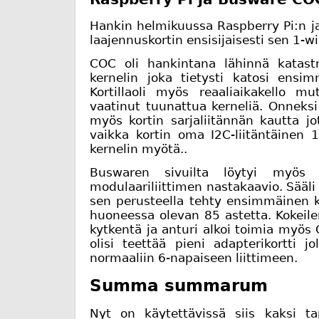
Hankin helmikuussa Raspberry Pi:n j
laajennuskortin ensisijaisesti sen 1-wi
COC oli hankintana lähinnä katastr
kernelin joka tietysti katosi ensim
Kortillaoli myös reaaliaikakello mu
vaatinut tuunattua kerneliä. Onneks
myös kortin sarjaliitännän kautta jo
vaikka kortin oma I2C-liitäntäinen 1
kernelin myötä..
Buswaren sivuilta löytyi myös k
modulaariliittimen nastakaavio. Sääli v
sen perusteella tehty ensimmäinen k
huoneessa olevan 85 astetta. Kokeilem
kytkentä ja anturi alkoi toimia myös 
olisi teettää pieni adapterikortti jo
normaaliin 6-napaiseen liittimeen.
Summa summarum
Nyt on käytettävissä siis kaksi ta