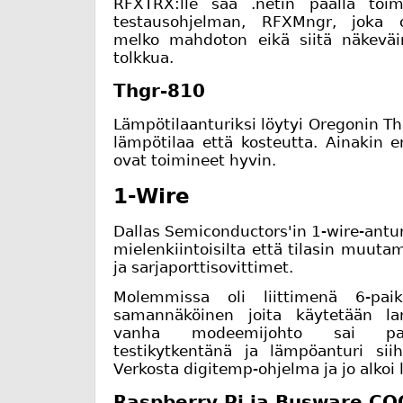
RFXTRX:lle saa .netin päällä toimi
testausohjelman, RFXMngr, joka o
melko mahdoton eikä siitä näkeväi
tolkkua.
Thgr-810
Lämpötilaanturiksi löytyi Oregonin Th
lämpötilaa että kosteutta. Ainakin 
ovat toimineet hyvin.
1-Wire
Dallas Semiconductors'in 1-wire-antur
mielenkiintoisilta että tilasin muu
ja sarjaporttisovittimet.
Molemmissa oli liittimenä 6-paikk
samannäköinen joita käytetään la
vanha modeemijohto sai pal
testikytkentänä ja lämpöanturi siih
Verkosta digitemp-ohjelma ja jo alkoi 
Raspberry Pi ja Busware CO