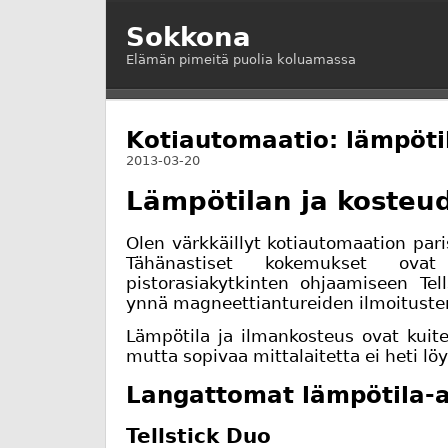
Sokkona
Elämän pimeitä puolia koluamassa
Kotiautomaatio: lämpöti
2013-03-20
Lämpötilan ja kosteu
Olen värkkäillyt kotiautomaation par
Tähänastiset kokemukset ovat
pistorasiakytkinten ohjaamiseen Tell
ynnä magneettiantureiden ilmoituste
Lämpötila ja ilmankosteus ovat kuit
mutta sopivaa mittalaitetta ei heti lö
Langattomat lämpötila-a
Tellstick Duo