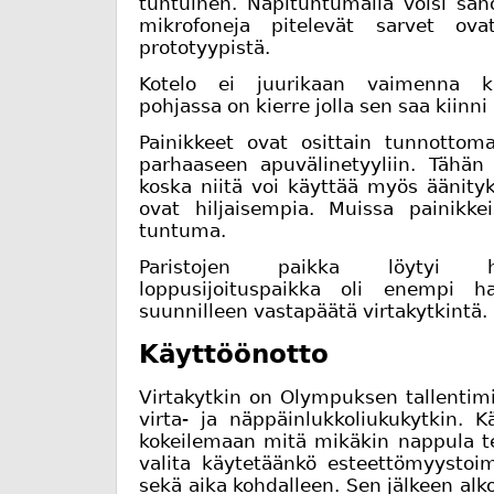
tuntuinen. Näpituntumalla voisi san
mikrofoneja pitelevät sarvet ov
prototyypistä.
Kotelo ei juurikaan vaimenna käs
pohjassa on kierre jolla sen saa kiinn
Painikkeet ovat osittain tunnottom
parhaaseen apuvälinetyyliin. Tähän
koska niitä voi käyttää myös äänityk
ovat hiljaisempia. Muissa painikk
tuntuma.
Paristojen paikka löytyi he
loppusijoituspaikka oli enempi h
suunnilleen vastapäätä virtakytkintä.
Käyttöönotto
Virtakytkin on Olympuksen tallentim
virta- ja näppäinlukkoliukukytkin. Kä
kokeilemaan mitä mikäkin nappula t
valita käytetäänkö esteettömyystoim
sekä aika kohdalleen. Sen jälkeen alk