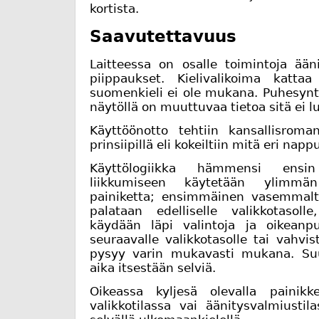
kortista.
Saavutettavuus
Laitteessa on osalle toimintoja ään
piippaukset. Kielivalikoima katta
suomenkieli ei ole mukana. Puhesyntet
näytöllä on muuttuvaa tietoa sitä ei l
Käyttöönotto tehtiin kansallisroman
prinsiipillä eli kokeiltiin mitä eri nap
Käyttölogiikka hämmensi ensin
liikkumiseen käytetään ylimmän
painiketta; ensimmäinen vasemmalta
palataan edelliselle valikkotasoll
käydään läpi valintoja ja oikeanpu
seuraavalle valikkotasolle tai vahvis
pysyy varin mukavasti mukana. Suu
aika itsestään selviä.
Oikeassa kyljesä olevalla painikke
valikkotilassa vai äänitysvalmiusti