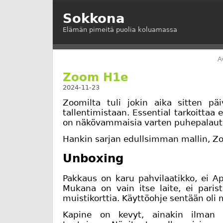
Sokkona
Elämän pimeitä puolia koluamassa
A
Zoom H1e
2024-11-23
Zoomilta tuli jokin aika sitten päiv
tallentimistaan. Essential tarkoittaa e
on näkövammaisia varten puhepalaute j
Hankin sarjan edullsimman mallin, Z
Unboxing
Pakkaus on karu pahvilaatikko, ei Ap
Mukana on vain itse laite, ei parist
muistikorttia. Käyttöohje sentään oli
Kapine on kevyt, ainakin ilman 