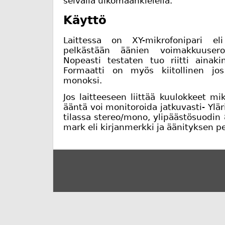
selvällä ulkomaankielellä.
Käyttö
Laittessa on XY-mikrofonipari el
pelkästään äänien voimakkuuseroi
Nopeasti testaten tuo riitti ainaki
Formaatti on myös kiitollinen jo
monoksi.
Jos laitteeseen liittää kuulokkeet mi
ääntä voi monitoroida jatkuvasti- Ylär
tilassa stereo/mono, ylipäästösuodin
mark eli kirjanmerkki ja äänityksen p